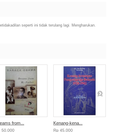
idakadilan seperti ini tidak terulang lagi. Mengharukan.
eams from...
Kenang-kena...
Habibie da
‎ 50,000
Rp‎ 45,000
Rp‎ 37,000