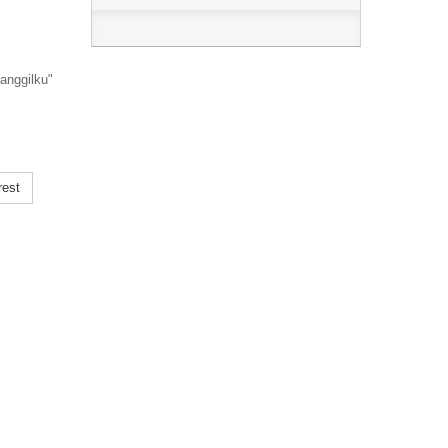
anggilku"
rest