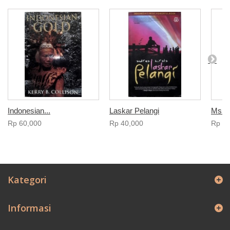
Indonesian...
Laskar Pelangi
Ms B
Rp‎ 60,000
Rp‎ 40,000
Rp‎ 3
Kategori
Informasi