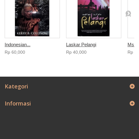
Indonesian...
Laskar Pelangi
Ms B
Rp‎ 60,000
Rp‎ 40,000
Rp‎ 3
Kategori
Informasi