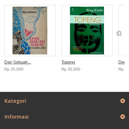
Dari Sebuah...
Topeng
Dewi
Rp‎ 25,000
Rp‎ 35,000
Rp‎ 3
Kategori
Informasi