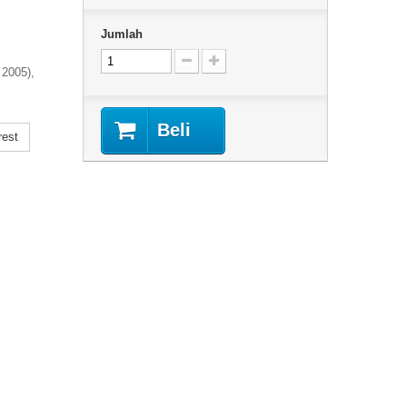
Jumlah
 2005),
Beli
rest